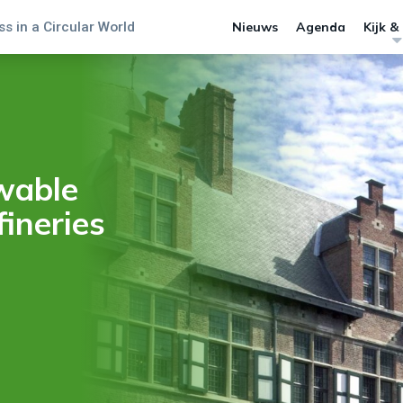
s in a Circular World
Nieuws
Agenda
Kijk &
wable
ineries