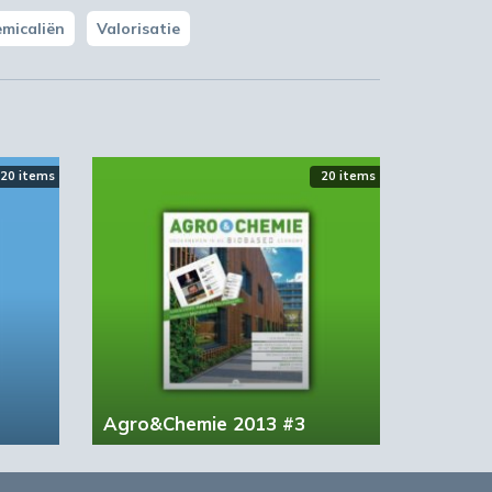
micaliën
Valorisatie
20 items
20 items
Agro&Chemie 2013 #3