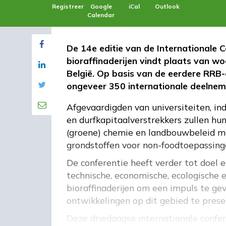
Registreer
Google
iCal
Outlook
Calendar
De 14e editie van de Internationale 
bioraffinaderijen vindt plaats van wo
België. Op basis van de eerdere RRB
ongeveer 350 internationale deelne
Afgevaardigden van universiteiten, in
en durfkapitaalverstrekkers zullen hu
(groene) chemie en landbouwbeleid m
grondstoffen voor non-foodtoepassing
De conferentie heeft verder tot doel 
technische, economische, ecologische
bioraffinaderijen om een ​​impuls te
ontwikkelingen op dit gebied te prese
Deze driedaagse internationale confer