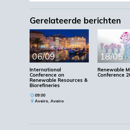
presentaties, postersessies en een ten
de mogelijkheid om een ​​satellietsymp
Gerelateerde berichten
Op het conferenti
volgende onderwer
06/09
18/05
Bioactieve verbindingen uit biomas
Biobased materialen
International
Renewable Ma
Conference on
Conference 2
Biomassafractionering
Renewable Resources &
Biokatalyse voor bioresource-trans
Biorefineries
Bio-energie
09:00
Bioproducten uit houtachtige biom
Aveiro,
Aveiro
bioraffinaderijen
biosurfactants
Chemische platformmoleculen
Cyanobacteriële en algentechnologi