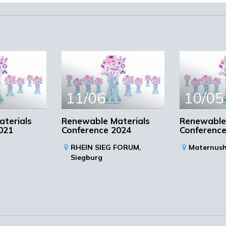
toonstelling. Bedrijven en onderzoeksorganisaties krij
osium te organiseren.
eprogramma staan de
pen:
11/06
10/05
sa
terials
Renewable Materials
Renewable
021
Conference 2024
Conference
formatie
RHEIN SIEG FORUM,
Maternus
Siegburg
assa
e