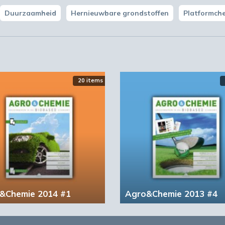
Duurzaamheid
Hernieuwbare grondstoffen
Platformche
 micro-organismen
brieken
n lignocellulose
an biomassa
20 items
men
van early bird korting!
jven
&Chemie 2014 #1
Agro&Chemie 2013 #4