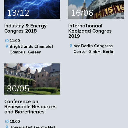
Kijk voor meer informatie en registratie op de
13/12
16/06
congreswebsite.
Meer informatie
Programma
Industry & Energy
Internationaal
Congres 2018
Koolzaad Congres
Registreer
2019
11:00
bcc Berlin Congress
Brightlands Chemelot
Center GmbH,
Berlin
Campus,
Geleen
Locatie
30/05
Conference on
Renewable Resources
and Biorefineries
Fraunhofer-Institut für Umwelt-, Sicherheits- und Energietechnik
UMSICHT
10:00
Osterfelder Straße
Universiteit Gent - Het