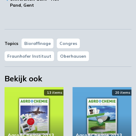
46047 Oberhausen
Pand,
Gent
Plan je route
Topics
Bioraffinage
Congres
Fraunhofer Instituut
Oberhausen
Bekijk ook
13 items
20 items
Agro&Chemie 2013
Agro&Chemie 2013