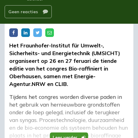
Geen reacties
Het Fraunhofer-Institut für Umwelt-,
Sicherheits- und Energietechnik (UMSICHT)
organiseert op 26 en 27 feruari de tiende
editie van het congres Bio-raffiniert in
Oberhausen, samen met Energie-
Agentur.NRW en CLIB.
Tijdens het congres worden diverse paden in
het gebruik van hernieuwbare grondstoffen
onder de loep gelegd, inclusief de terugkeer
van syngas. Procestechnologie, duurzaamheid
en de bio-economie als systeem behouden hun
plaats in het programma. Of de bioraffinage
Lees verder