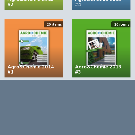
#2
#4
20 items
20 items
Agro&Chemie 2014
Agro&Chemie 2013
#1
#3
Opmerkingen
0
Log in om te reageren op dit artikel
. Nog geen account?
Registreer nu!