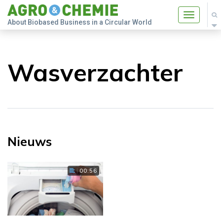
Toggle
About Biobased Business in a Circular World
navigatio
Wasverzachter
Nieuws
00:56