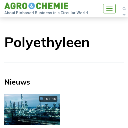
Toggle
About Biobased Business in a Circular World
navigatio
Polyethyleen
Nieuws
01:30