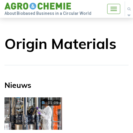
Toggle
About Biobased Business in a Circular World
navigatio
Origin Materials
Nieuws
01:09