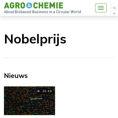
Toggle
About Biobased Business in a Circular World
navigatio
Nobelprijs
Nieuws
35:49