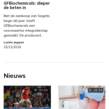
GFBiochemicals: dieper
de keten in
Met de aankoop van Segetis,
begin dit jaar, heeft
GFBiochemicals een
voorwaartse integratiestap
gemaakt. De producent…
Lucien Joppen
15/12/2016
Nieuws
01:03
01:20