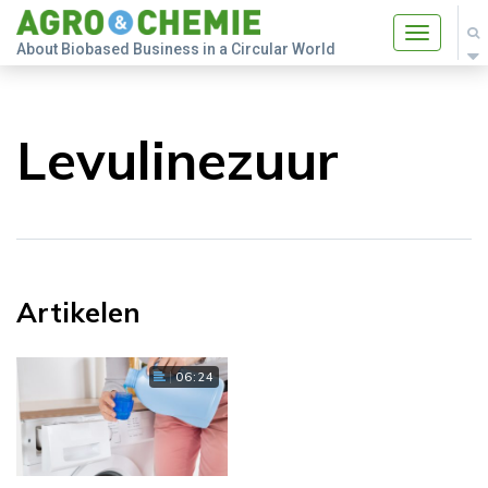
Toggle
About Biobased Business in a Circular World
navigatio
Levulinezuur
Artikelen
06:24