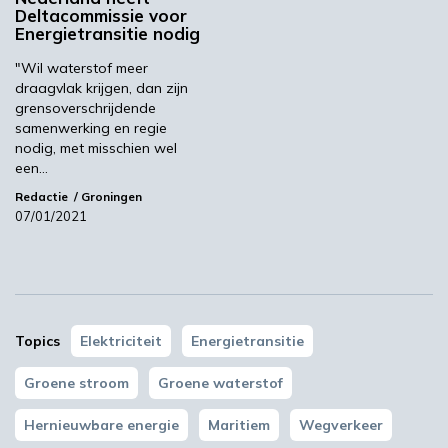
Deltacommissie voor
Meer informatie is te vinden op de website
Energietransitie nodig
van ENGIE.
"Wil waterstof meer
Beeld: Port of Den Helder
draagvlak krijgen, dan zijn
grensoverschrijdende
ENGIE
Port of Den Helder
samenwerking en regie
nodig, met misschien wel
een…
Redactie
Groningen
Volgende
07/01/2021
BBI JU organiseert fotowedstrijd
Meest gelezen
Topics
Elektriciteit
Energietransitie
00:46
Groene stroom
Groene waterstof
Hernieuwbare energie
Maritiem
Wegverkeer