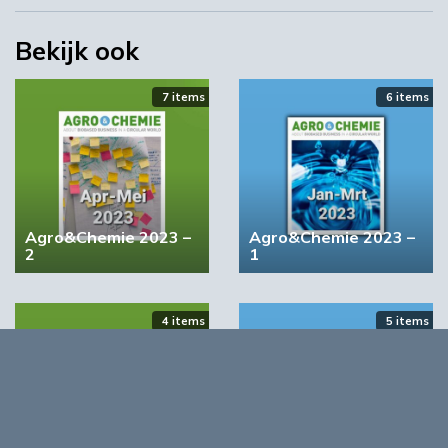
Bekijk ook
7 items
6 items
YPACK project gestart in Spanje
03:10
Agro&Chemie 2023 –
Agro&Chemie 2023 –
2
1
4 items
5 items
‘Grote groeikansen Europese markt voor biobased
producten’