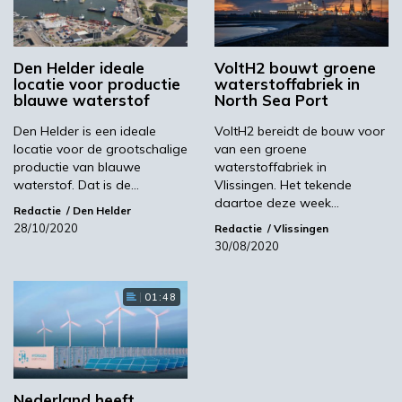
Waterstof
Den Helder ideale
VoltH2 bouwt groene
locatie voor productie
waterstoffabriek in
blauwe waterstof
North Sea Port
Port of Den Helder ziet verder waterstof als
Den Helder is een ideale
VoltH2 bereidt de bouw voor
essentieel onderdeel van een succesvolle
locatie voor de grootschalige
van een groene
energietransitie. Daarom werkt ENGIE samen
productie van blauwe
waterstoffabriek in
waterstof. Dat is de…
Vlissingen. Het tekende
met enkele consortiumpartners van Port of
daartoe deze week…
Den Helder aan een pilot voor groene
Redactie
Den Helder
28/10/2020
Redactie
Vlissingen
waterstofproductie en en een bijbehorend
30/08/2020
tankstation voor zowel wegverkeer als
maritiem gebruik. Dat is een unicum. De totale
01:48
keten wordt bij dit project betrokken. Zo
wordt de waterstof met lokale elektrolysers
opgewekt die op Helderse zonne-energie
werken. Ook gaan er daadwerkelijk
testvaartuigen op waterstof varen.
Nederland heeft