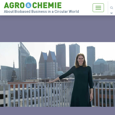
Toggle
About Biobased Business in a Circular World
navigatio