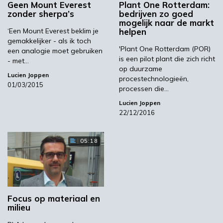
Geen Mount Everest
Plant One Rotterdam:
extrusie- of spuitgiet- of
zonder sherpa’s
bedrijven zo goed
thermoformprocessen (dat volgt op extrusie)
mogelijk naar de markt
in de kunststofverwerkende bedrijven.
‘Een Mount Everest beklim je
helpen
gemakkelijker - als ik toch
Voorbeelden zijn het afval bij het opstarten
'Plant One Rotterdam (POR)
een analogie moet gebruiken
van een extrusielijn of bij het stansen van
is een pilot plant die zich richt
- met…
thermogevormde materialen. ‘Een van de
op duurzame
Lucien Joppen
procestechnologieën,
conclusies van het eerste onderzoek was dat
01/03/2015
processen die…
virgin PLA relatief gevoelig is voor degradatie
Lucien Joppen
door de aanwezigheid van vocht bij verwerking
22/12/2016
(vanaf 250 ppm) of hogere
verwerkingstemperaturen (vanaf 190 °C) of de
combinatie van beide’, verklaart Hoogewys de
05:18
achtergrond van het PLA2ndLife-project. ‘Er
werd daardoor sterk getwijfeld aan de
hergebruikmogelijkheden.’
Focus op materiaal en
milieu
Zeven keer recycleren