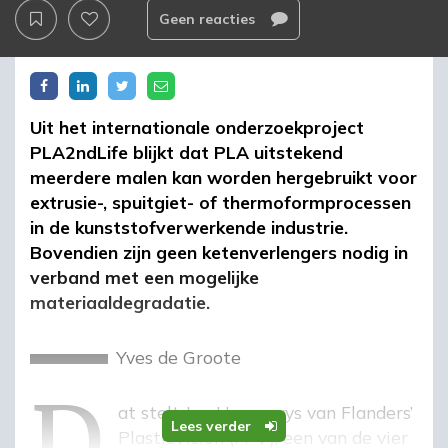
Geen reacties
Uit het internationale onderzoekproject
PLA2ndLife blijkt dat PLA uitstekend
meerdere malen kan worden hergebruikt voor
extrusie-, spuitgiet- of thermoformprocessen
in de kunststofverwerkende industrie.
Bovendien zijn geen ketenverlengers nodig in
verband met een mogelijke
materiaaldegradatie.
d
Yves de Groote
Dat stelt Jan Hoogewys van Flanders’
Lees verder
PlasticVision (FPV), een van de vier