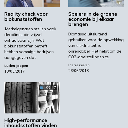
Het PEFerence-project ging van start in de
eerste helft van 2017. Zoals gezegd zullen
Reality check voor
Spelers in de groene
belangrijke partners uit de waardeketen nauw
biokunststoffen
economie bij elkaar
brengen
samenwerken om toepassingen te
‘Merkeigenaren stellen vaak
ontwikkelen en in de handel te brengen voor
Biomassa uitsluitend
deadlines die vrijwel
een nieuwe kunststof op basis van de
gebruiken voor de opwekking
onhaalbaar zijn. Wat
van elektriciteit, is
hernieuwbare grondstof PEF
biokunststoffen betreft
onrendabel. Het helpt om de
hebben sommige bedrijven
(polyethyleenfuranoaat) en zijn monomeer
CO2-doelstellingen te…
aangegeven dat…
FDCA (furaandicarbonzuur). Uiteindelijk moet
Pierre Gielen
Lucien Joppen
het project resulteren in een productielocatie
26/06/2018
13/03/2017
met een capaciteit van 50.000 kiloton op de
Verbund-site van BASF in Antwerpen. PEF
06:47
kent verschillende interessante toepassingen.
Zo is het materiaal in het bijzonder geschikt
voor de verpakking van koolzuurhoudende
dranken dankzij de superieure barrière-
eigenschappen. Avantium is verschillende
High-performance
partnerschappen aangegaan met bedrijven in
inhoudsstoffen vinden