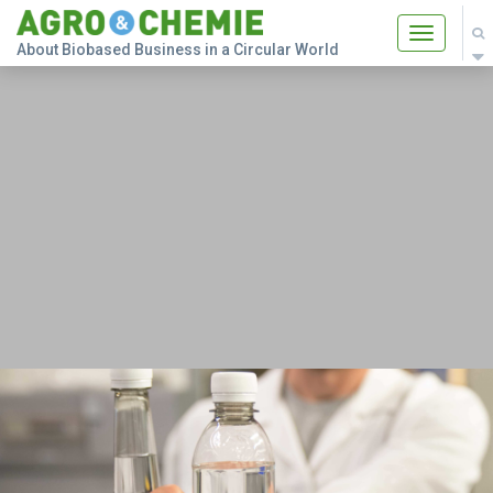
Toggle
About Biobased Business in a Circular World
navigatio