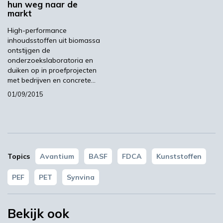
hun weg naar de
de PET-waardeketen, zoals Danone, Alpla en
markt
Toyobo, om een PEF-fles te ontwikkelen die
100% biobased is. Maar PEF is ook geschikt
High-performance
inhoudsstoffen uit biomassa
voor heel andere toepassingen, bijvoorbeeld
ontstijgen de
tapijt of textiel.
onderzoekslaboratoria en
duiken op in proefprojecten
met bedrijven en concrete…
Lokale economieën
01/09/2015
sterker maken
PEFerence beslaat de hele waardeketen.
Onderzoek naar grondstoffen is dan ook
Topics
Avantium
BASF
FDCA
Kunststoffen
onmisbaar in het project, omdat deze immers
PEF
PET
Synvina
in grote mate het productieproces en de
eindproducten bepalen. Voor de productie van
FDCA gebruikt Synvina op dit moment
Bekijk ook
biobased koolhydraten uit mais, tarwe of