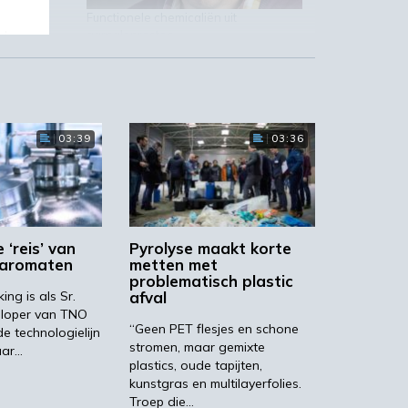
Functionele chemicaliën uit
d
garnalenresten
e
UGent
n.
t.
t
03:39
03:36
 ‘reis’ van
Pyrolyse maakt korte
 aromaten
metten met
problematisch plastic
ng is als Sr.
afval
eloper van TNO
“Geen PET flesjes en schone
de technologielijn
t
stromen, maar gemixte
aar…
plastics, oude tapijten,
kunstgras en multilayerfolies.
Troep die…