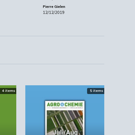
Pierre Gielen
 nu
12/12/2019
nt
eit
che
4 items
5 items
lfs
r
g