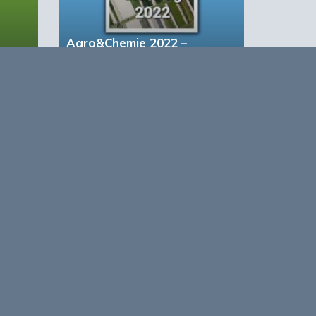
Bron: deredactie.be
Agro&Chemie 2022 –
Juli/Augustus
based Business in a Circular World