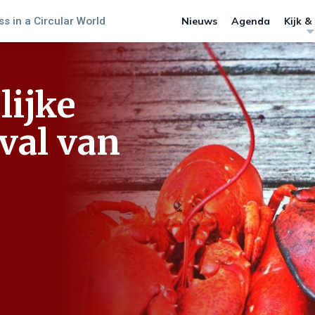
s in a Circular World
Nieuws
Agenda
Kijk &
lijke
val van