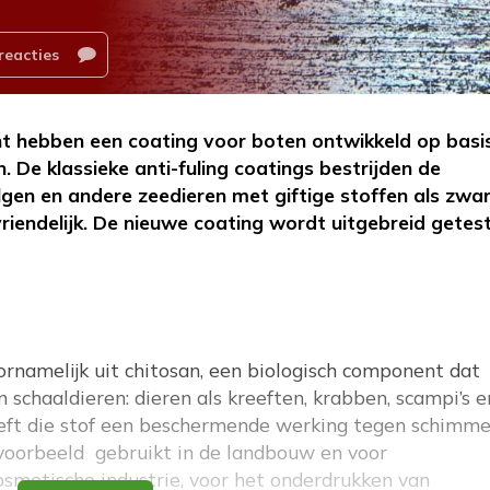
reacties
nt hebben een coating voor boten ontwikkeld op basi
. De klassieke anti-fuling coatings bestrijden de
gen en andere zeedieren met giftige stoffen als zwa
riendelijk. De nieuwe coating wordt uitgebreid getes
ornamelijk uit
chitosan
, een biologisch component dat
 schaaldieren: dieren als kreeften, krabben, scampi’s e
eeft die stof een beschermende werking tegen schimme
jvoorbeeld gebruikt in de landbouw en voor
cosmetische industrie, voor het onderdrukken van