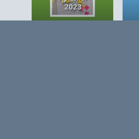
voor bedrijven aan te bieden over du
technologie gebruikt kan worden in p
Agro&Chemie 2023 – 2
Agro
Opmerkingen
0
Log in om te reageren op dit artikel
. Nog geen 
Over
Agro&Chemie is het leidende plat
in Nederland en Vlaanderen. We 
ontwikkelingen in de BBE zichtbaa
verbinding tussen ondernemers, ken
vormen de etalage voor de Nederl
Europa en de wereld.