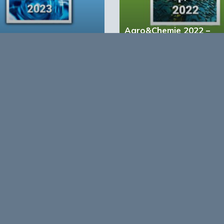
urzame chemie, waarin centraal staat hoe groene
roductie- en ontwerpprocessen.
Agro&Chemie 2022 –
&Chemie 2023 – 1
September/Oktober
account?
Registreer nu!
form voor de biobased economy
maken programma’s en
r, dragen bij aan ontmoeting en
About Bio
nisinstellingen en overheid en
ands/Vlaamse BBE richting