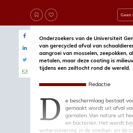
Geen 
Onderzoekers van de Universiteit Ge
van gerecycled afval van schaaldieren
aangroei van mosselen, zeepokken, al
metalen, maar deze coating is milieuv
tijdens een zeiltocht rond de wereld.
d
Redactie
De beschermlaag bestaat vo
gemaakt wordt uit afval van
garnalen. Van nature uit h
en bacteriën. Het wordt bi
waterzuivering, in de voedsel- en de 