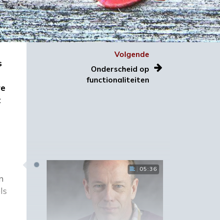
Volgende
s
Onderscheid op
functionaliteiten
re
t
05:36
n
ls