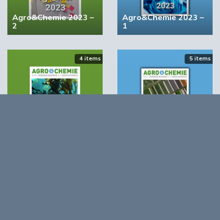
Agro&Chemie 2023 –
Agro&Chemie 2023 –
2
1
4 items
5 items
Agro&Chemie 2022 –
Agro&Chemie 2022 –
September/Oktober
Juli/Augustus
Opmerkingen
0
Log in om te reageren op dit artikel
. Nog geen account?
Registreer nu!