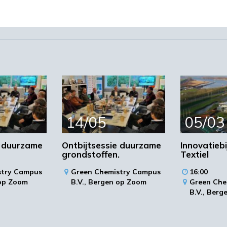
14/05
05/03
e duurzame
Ontbijtsessie duurzame
Innovatieb
grondstoffen.
Textiel
stry Campus
Green Chemistry Campus
16:00
op Zoom
B.V.,
Bergen op Zoom
Green Che
B.V.,
Berg