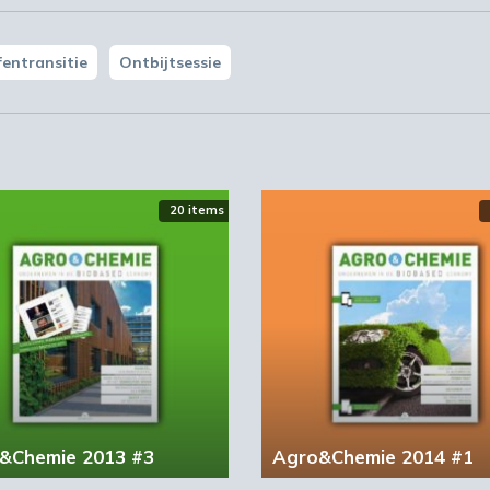
entransitie
Ontbijtsessie
20 items
&Chemie 2013 #3
Agro&Chemie 2014 #1