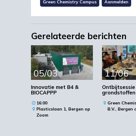
Green Chemistry Campus
Aanmelden
Gerelateerde berichten
05/03
11/06
Innovatie met B4 &
Ontbijtsessi
BIOCAPPP
grondstoffen
16:00
Green Chemi
Plasticslaan 1,
Bergen op
B.V.,
Bergen 
Zoom