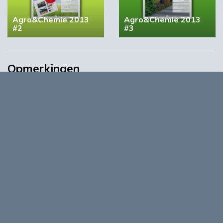
Agro&Chemie 2013
Agro&Chemie 2013
#2
#3
Opmerkingen
0
Log in om te reageren op dit artikel
. Nog geen account?
Registreer nu!
Over
Agro&Chemie is het leidende platform voor de biobased
economy in Nederland en Vlaanderen. We maken programma’s
en ontwikkelingen in de BBE zichtbaar, dragen bij aan
ontmoeting en verbinding tussen ondernemers,
kennisinstellingen en overheid en vormen de etalage voor de
Nederlands/Vlaamse BBE richting Europa en de wereld.