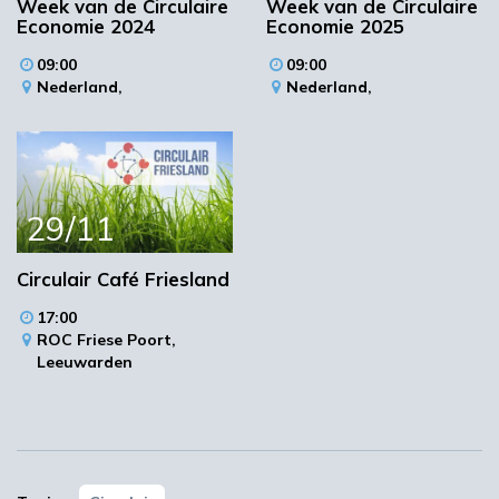
Week van de Circulaire
Week van de Circulaire
Herman Bavinck (HCH)
Economie 2024
Economie 2025
09:00
09:00
17-01-2018
18:15
Pauze
Nederland,
Nederland,
Keuzesessies
Internationaal Circulair
Ondernemen: Noord- &
17-01-2018
18:45
West-Europa / Centraal-
29/11
& Oost-Europa /
Zuidoost-Azië
Circulair Café Friesland
17-01-2018
20:00
Hapje & drankje
17:00
ROC Friese Poort,
Leeuwarden
Meer informatie
Locatie