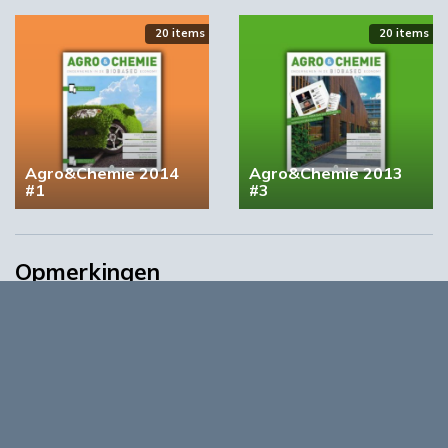
20 items
20 items
Agro&Chemie 2014
Agro&Chemie 2013
#1
#3
Opmerkingen
0
Log in om te reageren op dit artikel
. Nog geen account?
Registreer nu!
Over