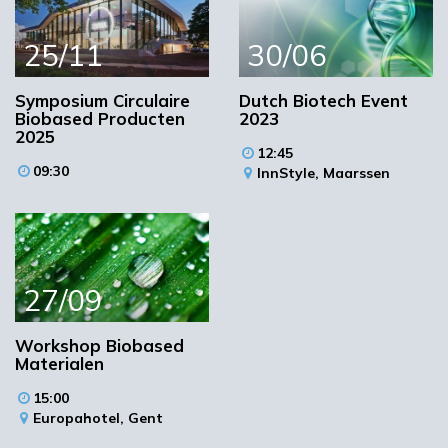
Antropia, Cultuur- en Congrescentrum
Stationsweg 13
25/11
30/06
3972 LA Driebergen-Rijsenburg
Plan je route
Symposium Circulaire
Dutch Biotech Event
Biobased Producten
2023
2025
12:45
09:30
InnStyle,
Maarssen
27/09
Workshop Biobased
Materialen
15:00
Europahotel,
Gent