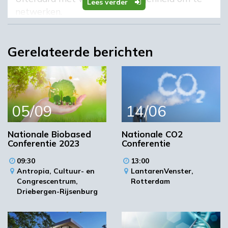
Lees verder
netwerken.
Bekijk het volledige programma inclusief
interessante workshops hieronder en schrijf
Gerelateerde berichten
je in!
Beeld: jannoon028/Shutterstock
Meer informatie en programma
Inschrijven
05/09
14/06
Locatie
Nationale Biobased
Nationale CO2
Conferentie 2023
Conferentie
09:30
13:00
Antropia, Cultuur- en
LantarenVenster,
Congrescentrum,
Rotterdam
Driebergen-Rijsenburg