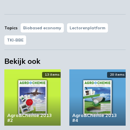
Topics
Biobased economy
Lectorenplatform
TKI-BBE
Bekijk ook
13 items
20 items
Agro&Chemie 2013
Agro&Chemie 2013
#2
#4