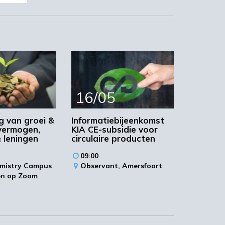
e
16/05
g van groei &
Informatiebijeenkomst
 vermogen,
KIA CE-subsidie voor
& leningen
circulaire producten
09:00
mistry Campus
Observant,
Amersfoort
en op Zoom