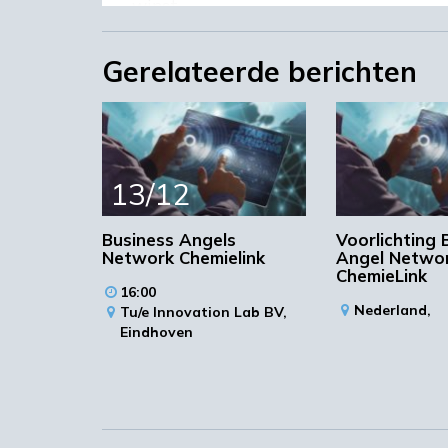
winst.
Tijdens de informatiebijeenkomst info
Gerelateerde berichten
financiering’, delen ze specifieke ca
van het Business Angels Network uitg
René Reijtenbach, Vice President Bu
financierinsmogelijkheden.
Bernd Mintjes, Founder Business A
13/12
vraagstelling ‘Hoe bereid je je voor 
Guido de Bie, directeur Bielegal juri
Business Angels
Voorlichting 
Network Chemielink
Angel Netwo
Green PAC
ChemieLink
Inschrij
ChemieLink
16:00
Nederland,
Tu/e Innovation Lab BV,
Eindhoven