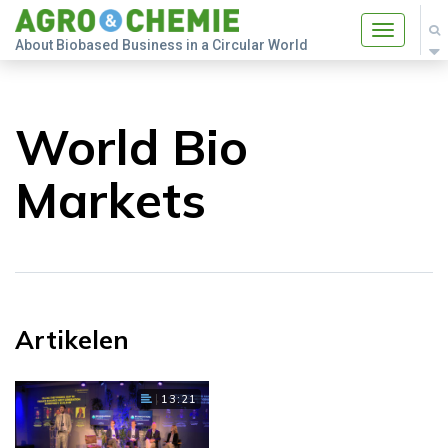
Toggle
About Biobased Business in a Circular World
navigatio
World Bio
Markets
Artikelen
13:21