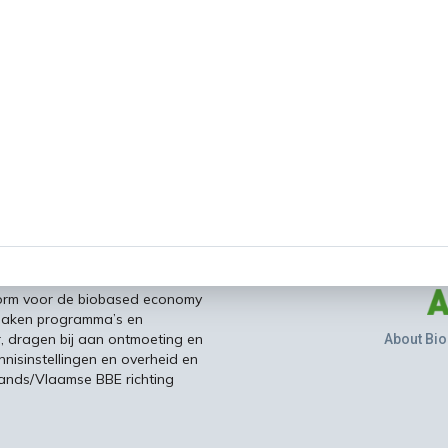
form voor de biobased economy
maken programma’s en
r, dragen bij aan ontmoeting en
About Bio
nisinstellingen en overheid en
ands/Vlaamse BBE richting