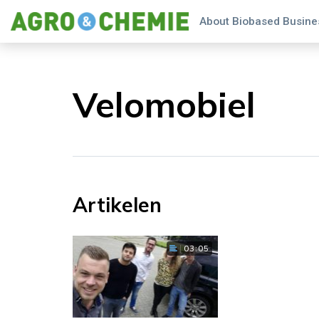
About Biobased Busines
Velomobiel
Artikelen
03:05