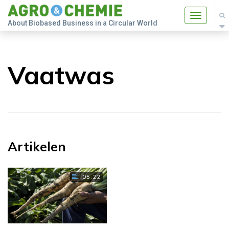
Toggle
About Biobased Business in a Circular World
navigatio
Vaatwas
Artikelen
05:22