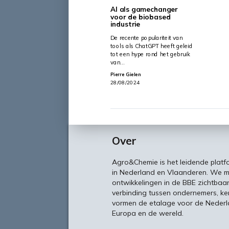
AI als gamechanger
voor de biobased
industrie
De recente populariteit van
tools als ChatGPT heeft geleid
tot een hype rond het gebruik
van…
Pierre Gielen
28/08/2024
Over
Agro&Chemie is het leidende plat
in Nederland en Vlaanderen. We 
ontwikkelingen in de BBE zichtbaa
verbinding tussen ondernemers, ken
vormen de etalage voor de Nederl
Europa en de wereld.