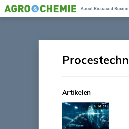
About Biobased Busines
Procestechn
Artikelen
08:07