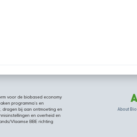
form voor de biobased economy
maken programma’s en
r, dragen bij aan ontmoeting en
About Bio
nisinstellingen en overheid en
ands/Vlaamse BBE richting