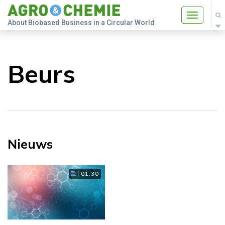
Toggle
About Biobased Business in a Circular World
navigatio
Beurs
Nieuws
01:30