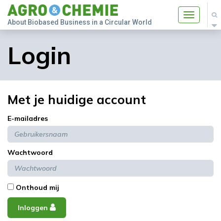
Toggle
About Biobased Business in a Circular World
navigatio
Login
Met je huidige account
E-mailadres
Wachtwoord
Onthoud mij
Inloggen