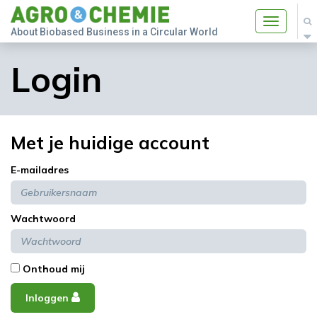
Toggle
About Biobased Business in a Circular World
navigatio
Login
Met je huidige account
E-mailadres
Wachtwoord
Onthoud mij
Inloggen