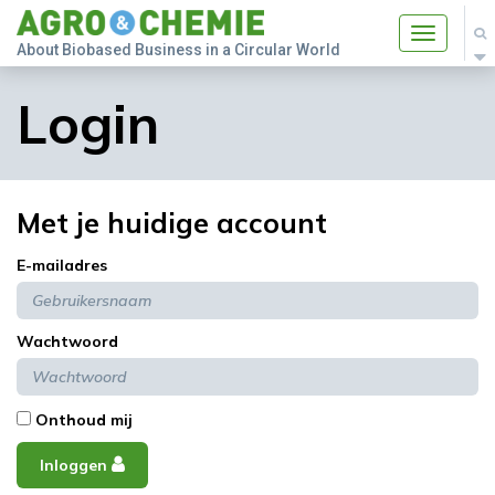
Toggle
About Biobased Business in a Circular World
navigatio
Login
Met je huidige account
E-mailadres
Wachtwoord
Onthoud mij
Inloggen