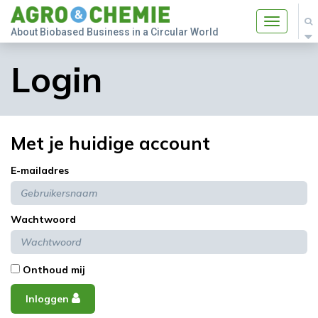
Toggle
About Biobased Business in a Circular World
navigatio
Login
Met je huidige account
E-mailadres
Wachtwoord
Onthoud mij
Inloggen