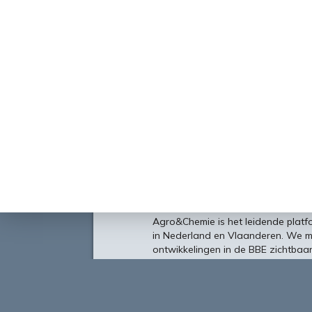
Over
Agro&Chemie is het leidende plat
in Nederland en Vlaanderen. We 
ontwikkelingen in de BBE zichtbaa
verbinding tussen ondernemers, ken
vormen de etalage voor de Nederl
Europa en de wereld.