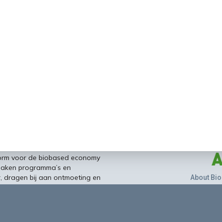
form voor de biobased economy
maken programma’s en
r, dragen bij aan ontmoeting en
About Bio
nisinstellingen en overheid en
ands/Vlaamse BBE richting