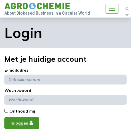
Toggle
About Biobased Business in a Circular World
navigatio
Login
Met je huidige account
E-mailadres
Wachtwoord
Onthoud mij
Inloggen