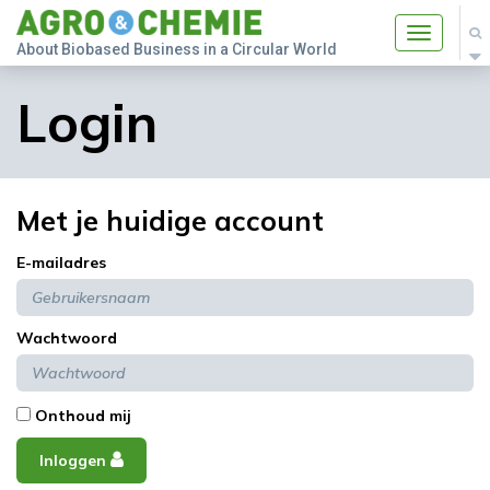
Toggle
About Biobased Business in a Circular World
navigatio
Login
Met je huidige account
E-mailadres
Wachtwoord
Onthoud mij
Inloggen