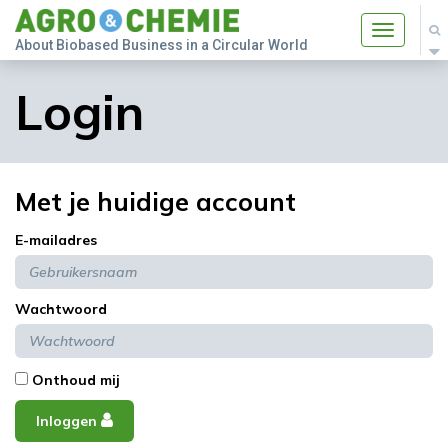
Toggle
About Biobased Business in a Circular World
navigatio
Login
Met je huidige account
E-mailadres
Wachtwoord
Onthoud mij
Inloggen