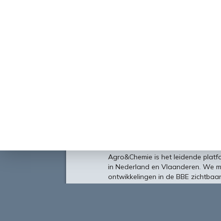
Over
Agro&Chemie is het leidende plat
in Nederland en Vlaanderen. We 
ontwikkelingen in de BBE zichtbaa
verbinding tussen ondernemers, ken
vormen de etalage voor de Nederl
Europa en de wereld.