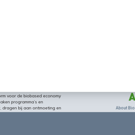
form voor de biobased economy
maken programma’s en
r, dragen bij aan ontmoeting en
About Bio
nisinstellingen en overheid en
ands/Vlaamse BBE richting