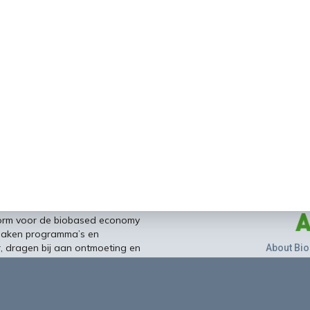
form voor de biobased economy
maken programma’s en
r, dragen bij aan ontmoeting en
About Bio
nisinstellingen en overheid en
ands/Vlaamse BBE richting