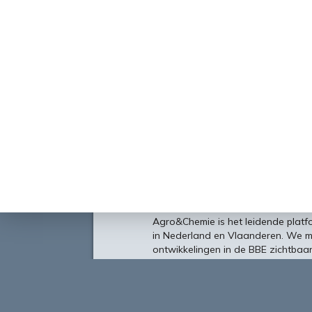
Over
Agro&Chemie is het leidende plat
in Nederland en Vlaanderen. We 
ontwikkelingen in de BBE zichtbaa
verbinding tussen ondernemers, ken
vormen de etalage voor de Nederl
Europa en de wereld.