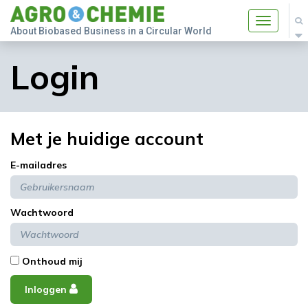
Toggle
About Biobased Business in a Circular World
navigatio
Login
Met je huidige account
E-mailadres
Wachtwoord
Onthoud mij
Inloggen