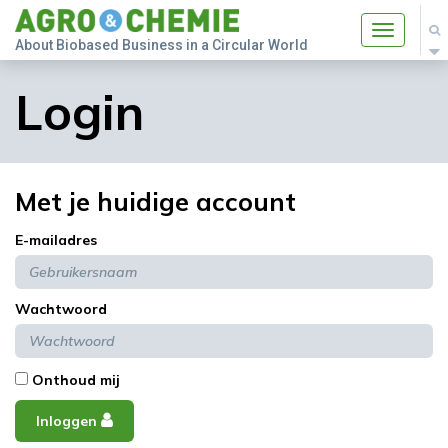
Toggle
About Biobased Business in a Circular World
navigatio
Login
Met je huidige account
E-mailadres
Wachtwoord
Onthoud mij
Inloggen