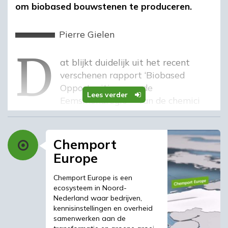
om biobased bouwstenen te produceren.
d
Pierre Gielen
Dat blijkt duidelijk uit het recent
verschenen rapport ‘
Biobased
Opportunities voor de
Lees verder
Eemsmondregio
’ van de chemici
André en Eric Heeres. De onderzoekers
identificeerden de acht meest kansrijke
biobased chemicaliën die in het chemische
Chemport
cluster kunnen worden geproduceerd, met
Europe
behulp van al grootschalig aanwezige
reagentia, zoals zoutzuur, natriumhydroxide,
Chemport Europe is een
ecosysteem in Noord-
azijnzuur, ammonia en natriumhypochloriet.
Nederland waar bedrijven,
Het gaat daarbij om bekende processen
kennisinstellingen en overheid
waarvan de technologie al commercieel
samenwerken aan de
beschikbaar is (TRL 9), maar ook om processen