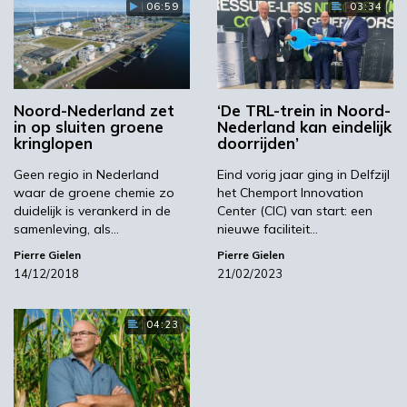
meer stoffen beschikbaar die Delfzijl een
06:59
03:34
streepje voor geven als vestigingslocatie voor
nieuwe bedrijfsactiviteiten.
Het rapport is in het bedrijfsleven positief
ontvangen, als een nieuwe manier om naar de
Noord-Nederland zet
‘De TRL-trein in Noord-
in op sluiten groene
Nederland kan eindelijk
verdere ontwikkeling van het chemiecluster te
kringlopen
doorrijden’
kijken. “Met wel de opmerking dat het
Geen regio in Nederland
Eind vorig jaar ging in Delfzijl
behoorlijk wetenschappelijk is”, zegt Bekkering.
waar de groene chemie zo
het Chemport Innovation
“Maar dat is misschien juist het interessante
duidelijk is verankerd in de
Center (CIC) van start: een
om nieuwe inzichten te verkrijgen, door
samenleving, als…
nieuwe faciliteit…
wetenschappelijke kennis aan commerciële
Pierre Gielen
Pierre Gielen
kansen te koppelen.”
14/12/2018
21/02/2023
04:23
TRL-trein
Bovenaan het lijstje met kansrijke chemicaliën