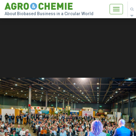
Toggle
About Biobased Business in a Circular World
navigatio