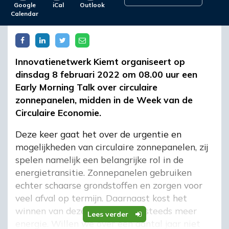
Google
iCal
Outlook
Calendar
Innovatienetwerk Kiemt organiseert op
dinsdag 8 februari 2022 om 08.00 uur een
Early Morning Talk over circulaire
zonnepanelen, midden in de Week van de
Circulaire Economie.
Deze keer gaat het over de urgentie en
mogelijkheden van circulaire zonnepanelen, zij
spelen namelijk een belangrijke rol in de
energietransitie. Zonnepanelen gebruiken
echter schaarse grondstoffen en zorgen voor
veel afval op termijn. Daarnaast kost het
winnen van deze grondstoffen steeds meer
Lees verder
energie. Willen we over een aantal jaar niet