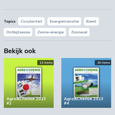
Topics
Circulariteit
Energietransitie
Kiemt
Ontbijtsessie
Zonne-energie
Zonnecel
Bekijk ook
13 items
20 items
Agro&Chemie 2013
Agro&Chemie 2013
#2
#4