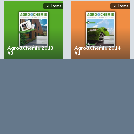
20 items
20 items
Agro&Chemie 2013
Agro&Chemie 2014
#3
#1
Opmerkingen
0
Log in om te reageren op dit artikel
. Nog geen account?
Registreer nu!
Over
Agro&Chemie is het leidende platform voor de biobased