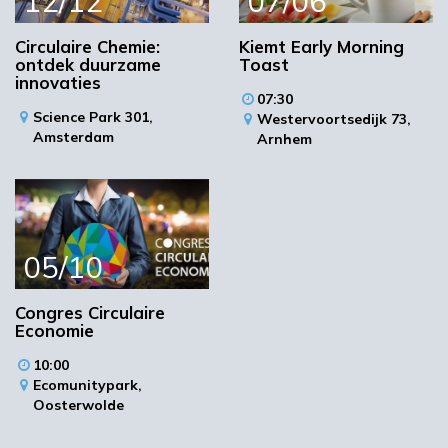
12/12
07/06
Circulaire Chemie:
Kiemt Early Morning
ontdek duurzame
Toast
innovaties
07:30
Science Park 301,
Westervoortsedijk 73,
Amsterdam
Arnhem
05/10
Congres Circulaire
Economie
10:00
Ecomunitypark,
Oosterwolde