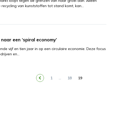
markt loopt tegen de grenzen van haar groei aan. Alleen
recycling van kunststoffen tot stand komt, kan…
naar een ‘spiral economy’
de vijf en tien jaar in op een circulaire economie. Deze focus
drijven en…
1
…
18
19