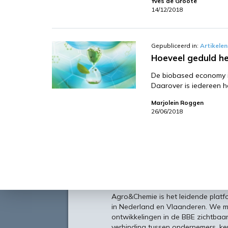
Yves de Groote
14/12/2018
Gepubliceerd in:
Artikelen
Hoeveel geduld h
De biobased economy i
Daarover is iedereen h
Marjolein Roggen
26/06/2018
Over
Agro&Chemie is het leidende plat
in Nederland en Vlaanderen. We 
ontwikkelingen in de BBE zichtbaa
verbinding tussen ondernemers, ken