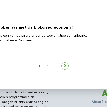
ebben we met de biobased economy?
s een van de pijlers onder de toekomstige samenleving.
et wel eens. Van een…
1
2
3
form voor de biobased economy
maken programma’s en
r, dragen bij aan ontmoeting en
About Bio
nisinstellingen en overheid en