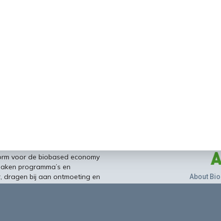
form voor de biobased economy
maken programma’s en
r, dragen bij aan ontmoeting en
About Bio
nisinstellingen en overheid en
ands/Vlaamse BBE richting