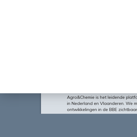
Over
Agro&Chemie is het leidende plat
in Nederland en Vlaanderen. We 
ontwikkelingen in de BBE zichtbaa
verbinding tussen ondernemers, ken
vormen de etalage voor de Nederl
Europa en de wereld.