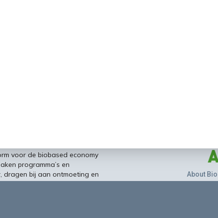
form voor de biobased economy
maken programma’s en
r, dragen bij aan ontmoeting en
About Bio
nisinstellingen en overheid en
ands/Vlaamse BBE richting