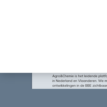
Over
Agro&Chemie is het leidende plat
in Nederland en Vlaanderen. We 
ontwikkelingen in de BBE zichtbaa
verbinding tussen ondernemers, ken
vormen de etalage voor de Nederl
Europa en de wereld.