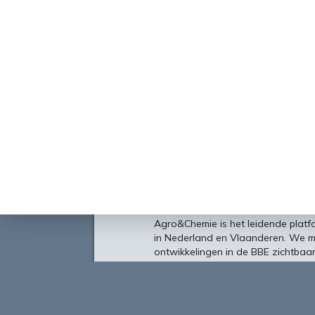
Over
Agro&Chemie is het leidende plat
in Nederland en Vlaanderen. We 
ontwikkelingen in de BBE zichtbaa
verbinding tussen ondernemers, ken
vormen de etalage voor de Nederl
Europa en de wereld.