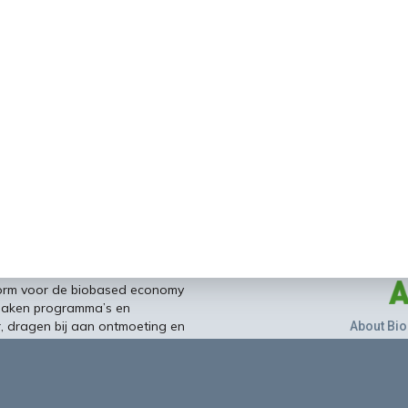
form voor de biobased economy
maken programma’s en
r, dragen bij aan ontmoeting en
About Bio
nisinstellingen en overheid en
ands/Vlaamse BBE richting