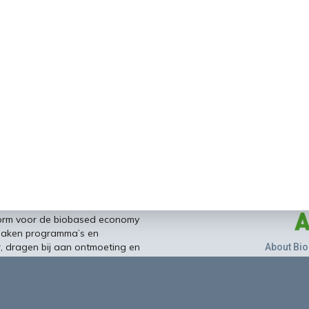
form voor de biobased economy
maken programma’s en
r, dragen bij aan ontmoeting en
About Bio
nisinstellingen en overheid en
ands/Vlaamse BBE richting