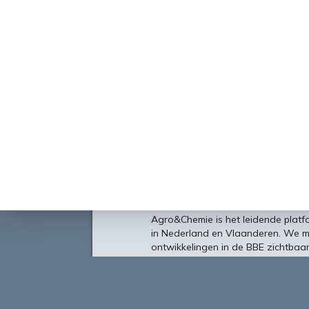
Over
Agro&Chemie is het leidende plat
in Nederland en Vlaanderen. We 
ontwikkelingen in de BBE zichtbaa
verbinding tussen ondernemers, ken
vormen de etalage voor de Nederl
Europa en de wereld.