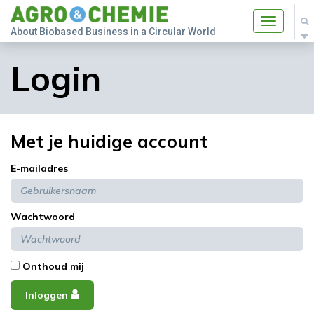
Toggle
About Biobased Business in a Circular World
navigatio
Login
Met je huidige account
E-mailadres
Wachtwoord
Onthoud mij
Inloggen