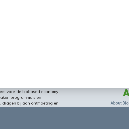
form voor de biobased economy
maken programma’s en
r, dragen bij aan ontmoeting en
About Bio
nisinstellingen en overheid en
ands/Vlaamse BBE richting