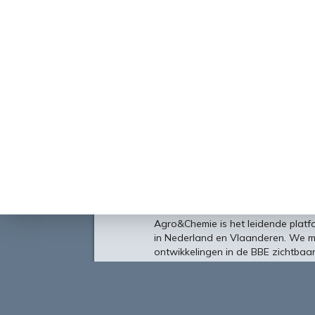
Over
Agro&Chemie is het leidende plat
in Nederland en Vlaanderen. We 
ontwikkelingen in de BBE zichtbaa
verbinding tussen ondernemers, ken
vormen de etalage voor de Nederl
Europa en de wereld.