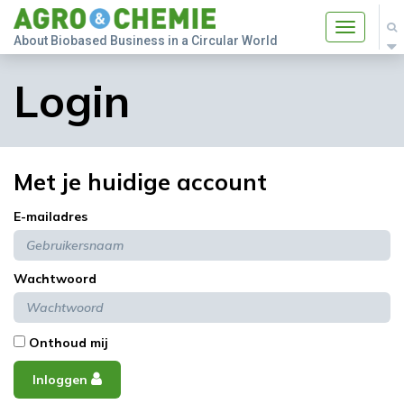
Toggle
About Biobased Business in a Circular World
navigatio
Login
Met je huidige account
E-mailadres
Wachtwoord
Onthoud mij
Inloggen