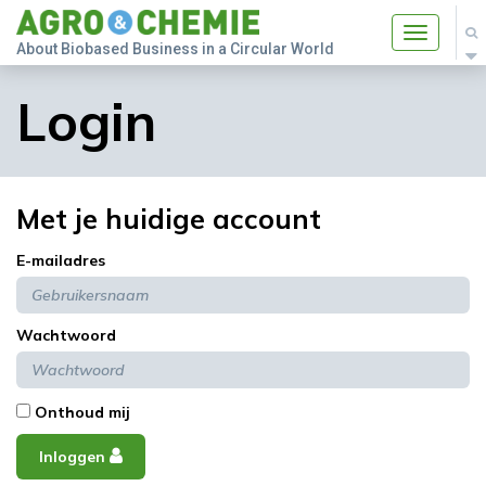
Toggle
About Biobased Business in a Circular World
navigatio
Login
Met je huidige account
E-mailadres
Wachtwoord
Onthoud mij
Inloggen