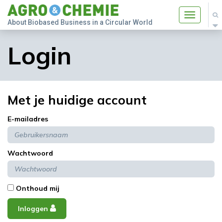
Toggle
About Biobased Business in a Circular World
navigatio
Login
Met je huidige account
E-mailadres
Wachtwoord
Onthoud mij
Inloggen