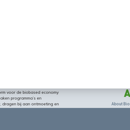
form voor de biobased economy
maken programma’s en
r, dragen bij aan ontmoeting en
About Bio
nisinstellingen en overheid en
ands/Vlaamse BBE richting