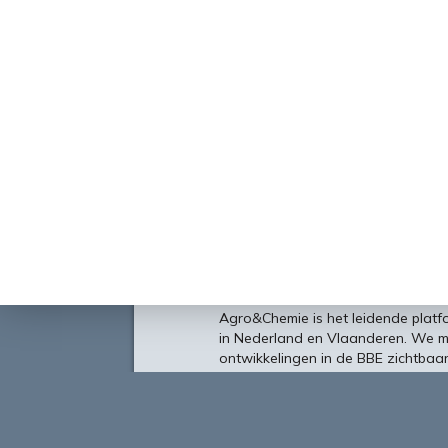
Over
Agro&Chemie is het leidende plat
in Nederland en Vlaanderen. We 
ontwikkelingen in de BBE zichtbaa
verbinding tussen ondernemers, ken
vormen de etalage voor de Nederl
Europa en de wereld.