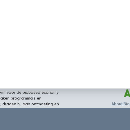
form voor de biobased economy
maken programma’s en
r, dragen bij aan ontmoeting en
About Bio
nisinstellingen en overheid en
ands/Vlaamse BBE richting