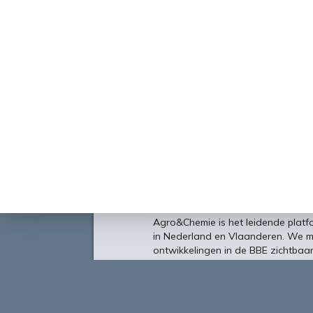
Over
Agro&Chemie is het leidende plat
in Nederland en Vlaanderen. We 
ontwikkelingen in de BBE zichtbaa
verbinding tussen ondernemers, ken
vormen de etalage voor de Nederl
Europa en de wereld.